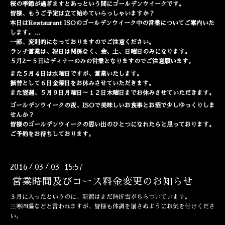
桜の季節が過ぎますとあっという間にゴールデンウイークです。
皆様、もうご予定は立て始めていらっしゃいますか？
本日はRestaurant ISOのゴールデンウイーク中の営業についてご案内いた
します。
...
一部、変則的になっておりますのでご注意ください。
ランチ営業は、祝日は関係なく、金、土、日曜日のみになります。
５月2～５日はディナーのみの営業となりますのでご注意願います。
また５月４日は水曜日ですが、営業いたします。
振替として６日金曜日をお休みさせていただきます。
また翌週、５月９日月曜日～１２日木
曜日までお休みさせていただきます。
ゴールデンウイークの夜、ISOで美味しいお食事とお酒で少しゆっくりしま
せんか？
皆様のゴールデンウイークの思い出のひとつになれたらと思っております。
ご予約をお待ちしております。
2016
03
03 15:57
/
/
営業時間及びコース料金変更のお知らせ
３月に入ったというのに、新潟はまだ時折雪がちらついています。
三寒四温などと言われますが、皆様も体調を崩さぬようにお気を付けくださ
い。