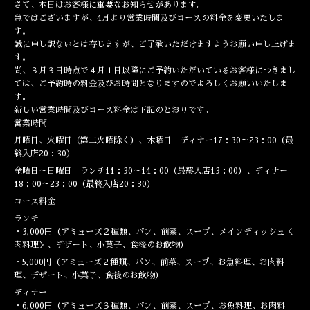
さて、本日はお客様に重要なお知らせがあります。
急ではございますが、4月より営業時間及びコースの料金を変更いたしま
す。
誠に申し訳ないとは存じますが、ご了承いただけますようお願い申し上げま
す。
尚、３月３日時点で４月１日以降にご予約いただいているお客様につきまし
ては、ご予約時の料金及びお時間となりますのでよろしくお願いいたしま
す。
新しい営業時間及びコース料金は下記のとおりです。
営業時間
月曜日、火曜日（第二火曜除く）、木曜日 ディナー17：30～23：00（最
終入店20：30）
金曜日～日曜日 ランチ11：30～14：00（最終入店13：00）、ディナー
18：00～23：00（最終入店20：30）
コース料金
ランチ
・3,000円（アミューズ２種類、パン、前菜、スープ、メインディッシュ＜
肉料理＞、デザート、小菓子、食後のお飲物）
・5,000円（アミューズ２種類、パン、前菜、スープ、お魚料理、お肉料
理、デザート、小菓子、食後のお飲物）
ディナー
・6,000円（アミューズ３種類、パン、前菜、スープ、お魚料理、お肉料