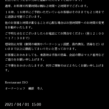
に出られそうにない方はご連絡いただけますと助かります。
通常、お料理の所要時間は概ね２時間～２時間半でございます。
１８時、１８時半にご予約いただいているお客様はそのままでも２１時まで
に退店は可能でございます。
他のお客様と時間が重なることが心配な場合はお昼時間帯へのお時間の変更
をお勧めいたします。
ご不明な点などございましたらお電話にてお問合せください（昼１２：００
～１７：３０まで）
感染防止対策（席間の確保やパーテーション設置、店内換気、消毒など）は
いままで以上に徹底してまいりたいと思っております。
お客様におかれましても、来店時は手指の消毒、会話の際はマスク着用など
ご協力をお願い申し上げます。
ご不便をおかけいたしますが、何卒ご理解のほどよろしくお願い申し上げま
す。
Restaurant ISO
オーナーシェフ 磯部 冬人
2021
04
01 15:00
/
/